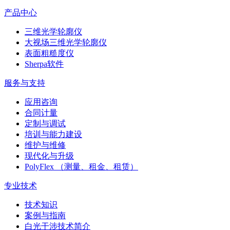
产品中心
三维光学轮廓仪
大视场三维光学轮廓仪
表面粗糙度仪
Sherpa软件
服务与支持
应用咨询
合同计量
定制与调试
培训与能力建设
维护与维修
现代化与升级
PolyFlex （测量、租金、租赁）
专业技术
技术知识
案例与指南
白光干涉技术简介