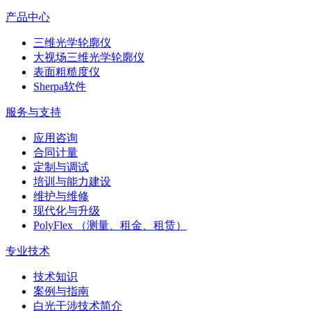
产品中心
三维光学轮廓仪
大视场三维光学轮廓仪
表面粗糙度仪
Sherpa软件
服务与支持
应用咨询
合同计量
定制与调试
培训与能力建设
维护与维修
现代化与升级
PolyFlex （测量、租金、租赁）
专业技术
技术知识
案例与指南
白光干涉技术简介